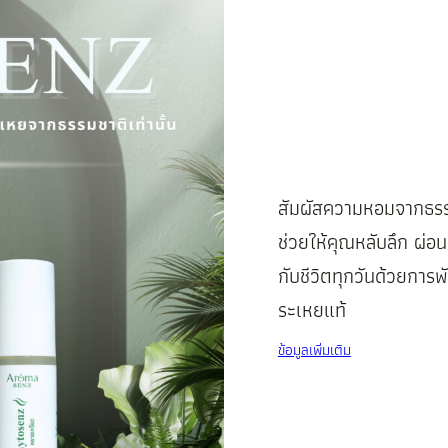
‎‎ㅤㅤสัมผัสความหอมจากธ
ช่วยให้คุณหลับลึก ผ่อนค
กับชีวิตทุกวันด้วยการพ
ระเหยแท้
ข้อมูลเพิ่มเติม