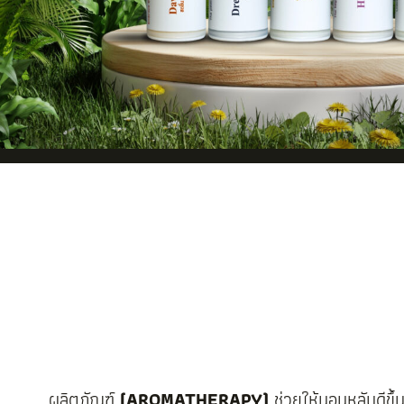
‎‎ㅤㅤผลิตภัณฑ์
(AROMATHERAPY)
ช่วยให้นอนหลับดีขึ้น